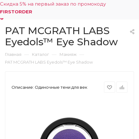
Скидка 5% на первый заказ по промокоду
FIRSTORDER
PAT MCGRATH LABS
0
Eyedols™ Eye Shadow
—
—
—
Главная
Каталог
Макияж
PAT MCGRATH LABS Eyedols™ Eye Shadow
Описание:
Одиночные тени для век