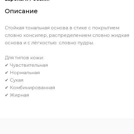
Golden Natural
Golden Tan
Описание
Honey
Ivory
Light Beige
Стойкая тональная основа в стике с покрытием
Linen
Natural
Natural Amber
словно консилер, распределением словно жидкая
основа и с лёгкостью словно пудры.
Nude
Porcelain
Sable
Sand
Shell
Vanilla
Для типов кожи:
✔ Чувствительная
Walnut
Warm Almond
✔ Нормальная
Warm Beige
Warm Honey
✔ Сухая
✔ Комбинированная
Warm Ivory
✔ Жирная