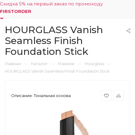
Скидка 5% на первый заказ по промокоду
FIRSTORDER
HOURGLASS Vanish
0
Seamless Finish
Foundation Stick
—
—
—
—
Главная
Каталог
Макияж
Hourglass
HOURGLASS Vanish Seamless Finish Foundation Stick
Описание:
Тональная основа