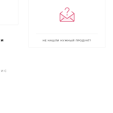
Espresso
Golden
Golden Almond
Golden Amber
Golden Natural
Golden Tan
Honey
Ivory
Light Beige
 и
НЕ НАШЛИ НУЖНЫЙ ПРОДУКТ?
Linen
Natural
Natural Amber
Nude
Porcelain
Sable
Sand
Shell
Vanilla
Walnut
и с
Warm Almond
Warm Beige
Warm Honey
Warm Ivory