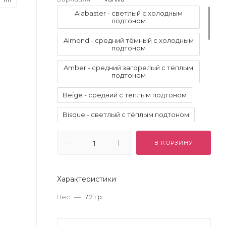
Alabaster - светлый с холодным
подтоном
Almond - средний тёмный с холодным
подтоном
Amber - средний загорелый с тёплым
подтоном
Beige - средний с тёплым подтоном
Bisque - светлый с тёплым подтоном
Blanc - очень светлый с холодным
подтоном
В КОРЗИНУ
Buff - светлый с тёплым подтоном
Характеристики
Chestnut - тёмный с натуральным
подтоном
Вес
—
7.2 гр.
Cream - Очень светлый с холодным
подтоном