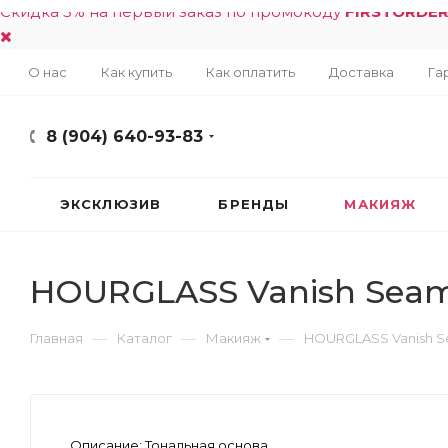
Скидка 5% на первый заказ по промокоду
FIRSTORDE
О нас
Как купить
Как оплатить
Доставка
Га
8 (904) 640-93-83
ЭКСКЛЮЗИВ
БРЕНДЫ
МАКИЯЖ
HOURGLASS Vanish Seamle
—
—
—
Главная
Каталог
Макияж
HOURGLASS Vanish Sea
Описание:
Тональная основа