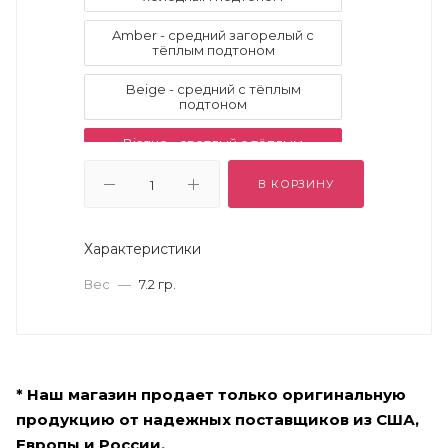
Amber - средний загорелый с
тёплым подтоном
Beige - средний с тёплым
подтоном
Bisque - светлый с тёплым
подтоном
В КОРЗИНУ
Blanc - очень светлый с холодным
подтоном
Характеристики
Buff - светлый с тёплым подтоном
Вес
—
7.2 гр.
Chestnut - тёмный с натуральным
подтоном
Cream - Очень светлый с
холодным подтоном
* Наш магазин продает только оригинальную
Espresso
Golden
продукцию от надежных поставщиков из США,
Golden Almond
Golden Amber
Европы и России.