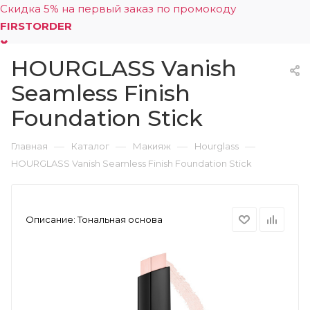
Скидка 5% на первый заказ по промокоду
FIRSTORDER
HOURGLASS Vanish
0
Seamless Finish
Foundation Stick
—
—
—
—
Главная
Каталог
Макияж
Hourglass
HOURGLASS Vanish Seamless Finish Foundation Stick
Описание:
Тональная основа