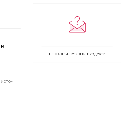
Masquerade - a powerfully potent
aubergine (cool toned)
Pay Day - a dynamic rosy mauve (cool
toned)
Pool Party - a daring and distinguished
 и
berry (cool toned)
НЕ НАШЛИ НУЖНЫЙ ПРОДУКТ?
Promotion Day - bold red (cool toned)
Rendezvous - slightly muted pink with
coral (warm toned)
исто-
Spring Break - saturated pink with coral
(warm toned)
Staycation - muted beige with subtle
pink (cool toned)
Third Date - a rebellious rosewood
(warm toned)