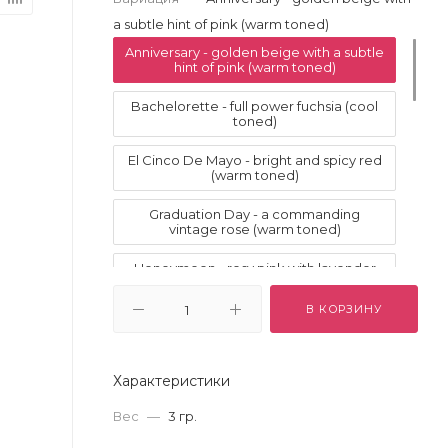
a subtle hint of pink (warm toned)
Anniversary - golden beige with a subtle
hint of pink (warm toned)
Bachelorette - full power fuchsia (cool
toned)
El Cinco De Mayo - bright and spicy red
(warm toned)
Graduation Day - a commanding
vintage rose (warm toned)
Honeymoon - rosy pink with lavender
(cool toned)
В КОРЗИНУ
Interview - a confident peachy nude
(warm toned)
Joyride - a high-powered dusty rose
Характеристики
(cool toned)
Вес
—
3 гр.
Ladies Night - a badass, bold burgundy
(warm toned)