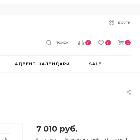
ВОЙТИ
0
0
0
ПОИСК
АДВЕНТ-КАЛЕНДАРИ
SALE
7 010
руб.
Вариация
—
Anniversary - golden beige with