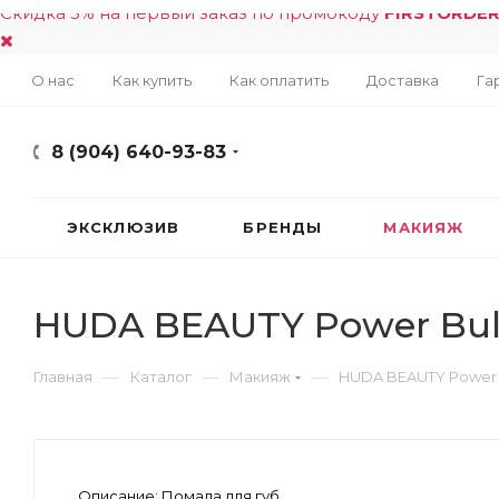
Скидка 5% на первый заказ по промокоду
FIRSTORDE
О нас
Как купить
Как оплатить
Доставка
Га
8 (904) 640-93-83
ЭКСКЛЮЗИВ
БРЕНДЫ
МАКИЯЖ
HUDA BEAUTY Power Bulle
—
—
—
Главная
Каталог
Макияж
HUDA BEAUTY Power Bu
Описание:
Помада для губ