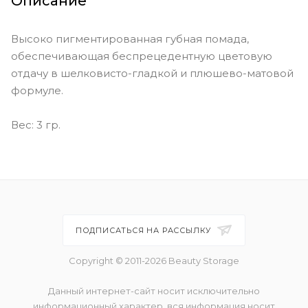
Описание
Promotion Day - bold red (cool
toned)
Высоко пигментированная губная помада,
обеспечивающая беспрецедентную цветовую
Rendezvous - slightly muted pink
отдачу в шелковисто-гладкой и плюшево-матовой
with coral (warm toned)
формуле.
Spring Break - saturated pink with
coral (warm toned)
Вес: 3 гр.
Staycation - muted beige with
subtle pink (cool toned)
Third Date - a rebellious rosewood
(warm toned)
ПОДПИСАТЬСЯ НА РАССЫЛКУ
Copyright © 2011-2026 Beauty Storage
Данный интернет-сайт носит исключительно
информационный характер, вся информация носит