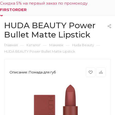
Скидка 5% на первый заказ по промокоду
FIRSTORDER
HUDA BEAUTY Power
0
Bullet Matte Lipstick
—
—
—
—
Главная
Каталог
Макияж
Huda Beauty
HUDA BEAUTY Power Bullet Matte Lipstick
Описание:
Помада для губ