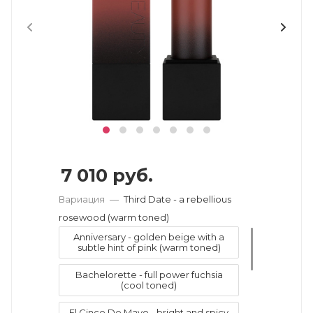
7 010
руб.
Вариация
—
Third Date - a rebellious
rosewood (warm toned)
Anniversary - golden beige with a
subtle hint of pink (warm toned)
Bachelorette - full power fuchsia
(cool toned)
El Cinco De Mayo - bright and spicy