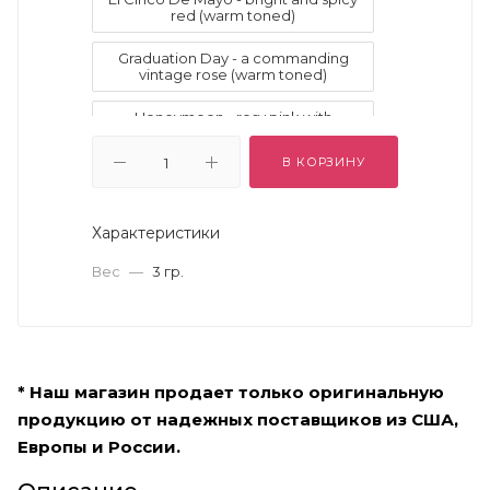
red (warm toned)
Graduation Day - a commanding
vintage rose (warm toned)
Honeymoon - rosy pink with
lavender (cool toned)
В КОРЗИНУ
Interview - a confident peachy nude
(warm toned)
Характеристики
Joyride - a high-powered dusty rose
(cool toned)
Вес
—
3 гр.
Ladies Night - a badass, bold
burgundy (warm toned)
Masquerade - a powerfully potent
aubergine (cool toned)
* Наш магазин продает только оригинальную
Pay Day - a dynamic rosy mauve
продукцию от надежных поставщиков из США,
(cool toned)
Европы и России.
Pool Party - a daring and
distinguished berry (cool toned)