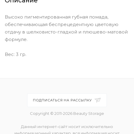
Описание
Promotion Day - bold red (cool
toned)
Высоко пигментированная губная помада,
обеспечивающая беспрецедентную цветовую
Rendezvous - slightly muted pink
отдачу в шелковисто-гладкой и плюшево-матовой
with coral (warm toned)
формуле.
Spring Break - saturated pink with
coral (warm toned)
Вес: 3 гр.
Staycation - muted beige with
subtle pink (cool toned)
Third Date - a rebellious rosewood
(warm toned)
ПОДПИСАТЬСЯ НА РАССЫЛКУ
Copyright © 2011-2026 Beauty Storage
Данный интернет-сайт носит исключительно
информационный характер, вся информация носит