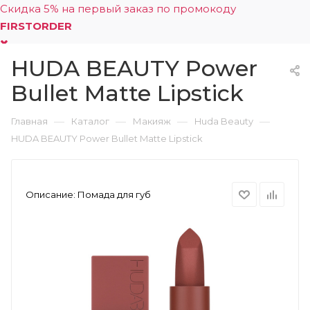
Скидка 5% на первый заказ по промокоду
FIRSTORDER
HUDA BEAUTY Power
0
Bullet Matte Lipstick
—
—
—
—
Главная
Каталог
Макияж
Huda Beauty
HUDA BEAUTY Power Bullet Matte Lipstick
Описание:
Помада для губ