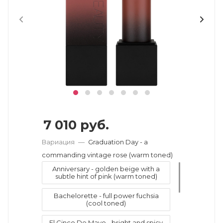
7 010
руб.
Вариация
—
Graduation Day - a
commanding vintage rose (warm toned)
Anniversary - golden beige with a
subtle hint of pink (warm toned)
Bachelorette - full power fuchsia
(cool toned)
El Cinco De Mayo - bright and spicy