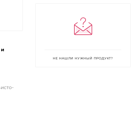
Masquerade - a powerfully potent
aubergine (cool toned)
Pay Day - a dynamic rosy mauve (cool
toned)
Pool Party - a daring and distinguished
 и
berry (cool toned)
НЕ НАШЛИ НУЖНЫЙ ПРОДУКТ?
Promotion Day - bold red (cool toned)
Rendezvous - slightly muted pink with
coral (warm toned)
исто-
Spring Break - saturated pink with coral
(warm toned)
Staycation - muted beige with subtle
pink (cool toned)
Third Date - a rebellious rosewood
(warm toned)