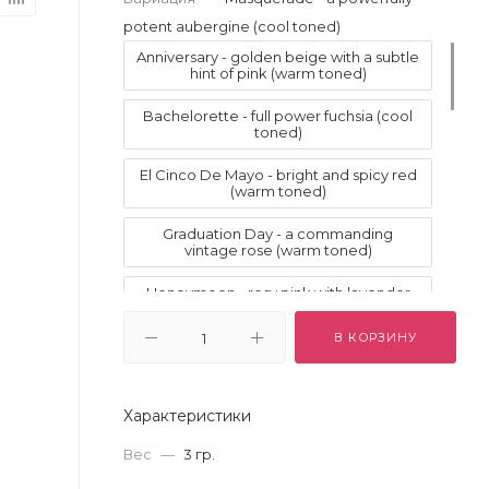
potent aubergine (cool toned)
Anniversary - golden beige with a subtle
hint of pink (warm toned)
Bachelorette - full power fuchsia (cool
toned)
El Cinco De Mayo - bright and spicy red
(warm toned)
Graduation Day - a commanding
vintage rose (warm toned)
Honeymoon - rosy pink with lavender
(cool toned)
В КОРЗИНУ
Interview - a confident peachy nude
(warm toned)
Joyride - a high-powered dusty rose
Характеристики
(cool toned)
Вес
—
3 гр.
Ladies Night - a badass, bold burgundy
(warm toned)