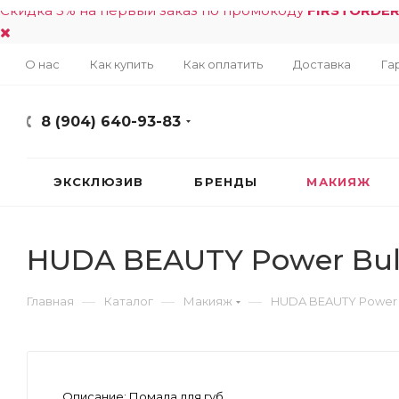
Скидка 5% на первый заказ по промокоду
FIRSTORDE
О нас
Как купить
Как оплатить
Доставка
Га
8 (904) 640-93-83
ЭКСКЛЮЗИВ
БРЕНДЫ
МАКИЯЖ
HUDA BEAUTY Power Bulle
—
—
—
Главная
Каталог
Макияж
HUDA BEAUTY Power Bu
Описание:
Помада для губ