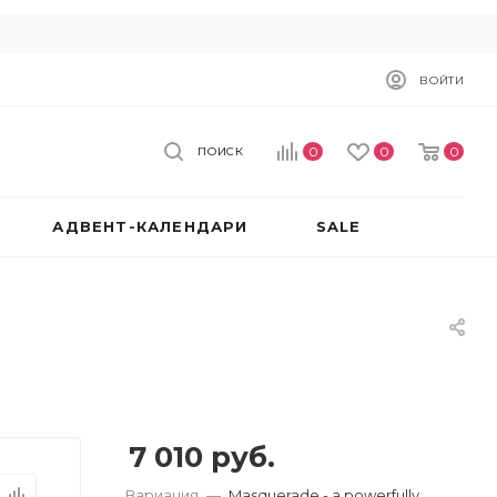
ВОЙТИ
0
0
0
ПОИСК
АДВЕНТ-КАЛЕНДАРИ
SALE
7 010
руб.
Вариация
—
Masquerade - a powerfully