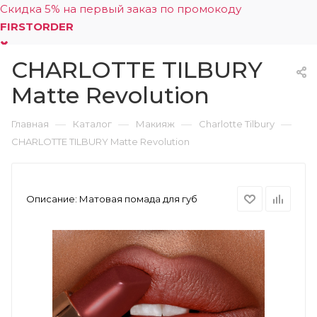
Скидка 5% на первый заказ по промокоду
FIRSTORDER
CHARLOTTE TILBURY
0
Matte Revolution
—
—
—
—
Главная
Каталог
Макияж
Charlotte Tilbury
CHARLOTTE TILBURY Matte Revolution
Описание:
Матовая помада для губ