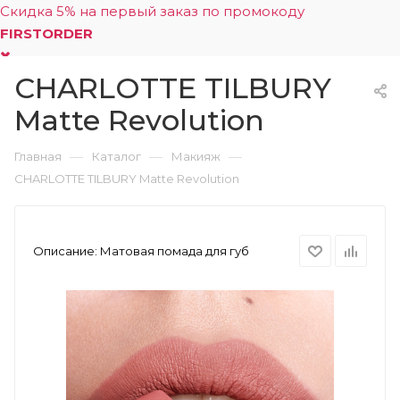
Скидка 5% на первый заказ по промокоду
FIRSTORDER
CHARLOTTE TILBURY
0
Matte Revolution
—
—
—
Главная
Каталог
Макияж
CHARLOTTE TILBURY Matte Revolution
Описание:
Матовая помада для губ