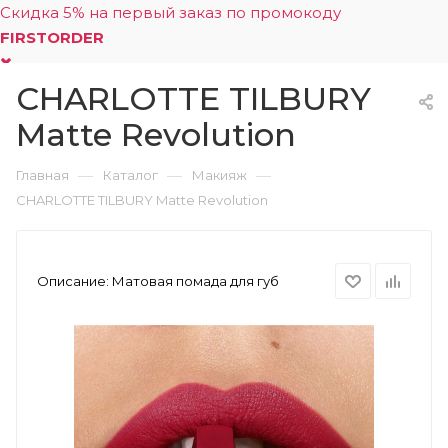
Скидка 5% на первый заказ по промокоду
FIRSTORDER
CHARLOTTE TILBURY
0
Matte Revolution
—
—
—
Главная
Каталог
Макияж
CHARLOTTE TILBURY Matte Revolution
Описание:
Матовая помада для губ