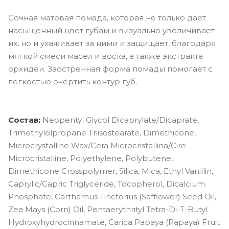
Сочная матовая помада, которая не только даёт
насыщенный цвет губам и визуально увеличивает
их, но и ухаживает за ними и защищает, благодаря
мягкой смеси масел и воска, а также экстракта
орхидеи. Заостренная форма помады помогает с
лёгкостью очертить контур губ.
Состав:
Neopentyl Glycol Dicaprylate/Dicaprate,
Trimethylolpropane Triisostearate, Dimethicone,
Microcrystalline Wax/Cera Microcristallina/Cire
Microcristalline, Polyethylene, Polybutene,
Dimethicone Crosspolymer, Silica, Mica, Ethyl Vanillin,
Caprylic/Capric Triglyceride, Tocopherol, Dicalcium
Phosphate, Carthamus Tinctorius (Safflower) Seed Oil,
Zea Mays (Corn) Oil, Pentaerythrityl Tetra-Di-T-Butyl
Hydroxyhydrocinnamate, Carica Papaya (Papaya) Fruit