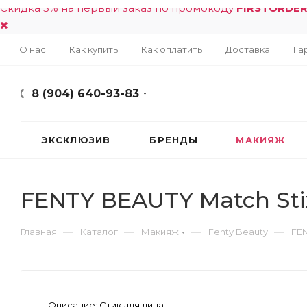
Скидка 5% на первый заказ по промокоду
FIRSTORDE
О нас
Как купить
Как оплатить
Доставка
Га
8 (904) 640-93-83
ЭКСКЛЮЗИВ
БРЕНДЫ
МАКИЯЖ
FENTY BEAUTY Match Sti
—
—
—
—
Главная
Каталог
Макияж
Fenty Beauty
FEN
Описание:
Стик для лица