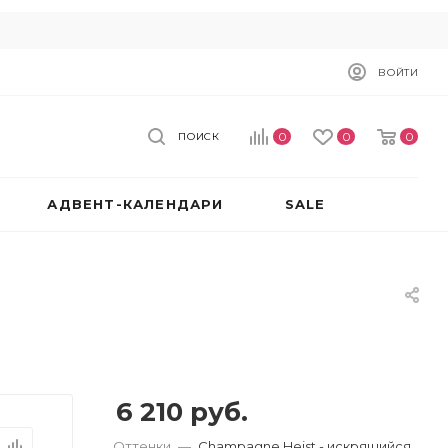
ВОЙТИ
0
0
0
ПОИСК
АДВЕНТ-КАЛЕНДАРИ
SALE
6 210
руб.
Оттенки
—
Champagne Heist - искрящийся