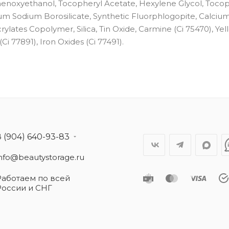
 Phenoxyethanol, Tocopheryl Acetate, Hexylene Glycol, Tocop
cium Sodium Borosilicate, Synthetic Fluorphlogopite, Calciu
lates Copolymer, Silica, Tin Oxide, Carmine (Ci 75470), Yel
Ci 77891), Iron Oxides (Ci 77491).
8 (904) 640-93-83
info@beautystorage.ru
Работаем по всей
России и СНГ