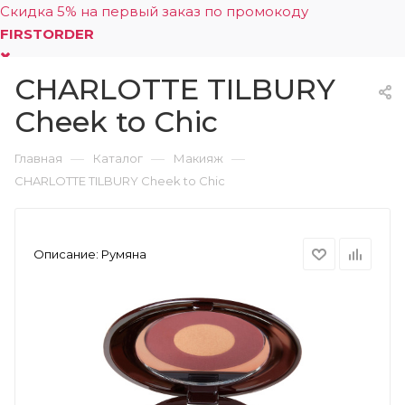
Скидка 5% на первый заказ по промокоду
FIRSTORDER
CHARLOTTE TILBURY
0
Cheek to Chic
—
—
—
Главная
Каталог
Макияж
CHARLOTTE TILBURY Cheek to Chic
Описание:
Румяна