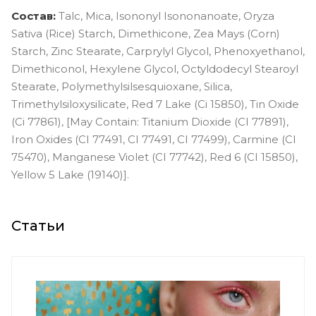
Состав:
Talc, Mica, Isononyl Isononanoate, Oryza
Sativa (Rice) Starch, Dimethicone, Zea Mays (Corn)
Starch, Zinc Stearate, Carprylyl Glycol, Phenoxyethanol,
Dimethiconol, Hexylene Glycol, Octyldodecyl Stearoyl
Stearate, Polymethylsilsesquioxane, Silica,
Trimethylsiloxysilicate, Red 7 Lake (Ci 15850), Tin Oxide
(Ci 77861), [May Contain: Titanium Dioxide (CI 77891),
Iron Oxides (CI 77491, CI 77491, CI 77499), Carmine (CI
75470), Manganese Violet (CI 77742), Red 6 (CI 15850),
Yellow 5 Lake (19140)].
Статьи