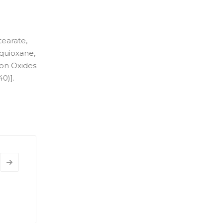
tearate,
squioxane,
Iron Oxides
0)].