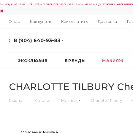
Скидка 5% на первый заказ по промокоду
FIRSTORDE
О нас
Как купить
Как оплатить
Доставка
Га
8 (904) 640-93-83
ЭКСКЛЮЗИВ
БРЕНДЫ
МАКИЯЖ
CHARLOTTE TILBURY Chee
—
—
—
—
Главная
Каталог
Макияж
Charlotte Tilbury
Описание:
Румяна