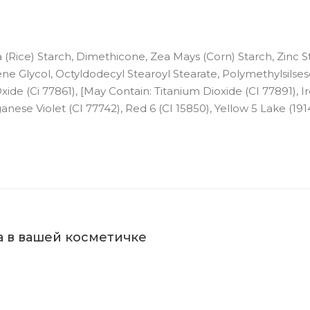
 (Rice) Starch, Dimethicone, Zea Mays (Corn) Starch, Zinc S
ne Glycol, Octyldodecyl Stearoyl Stearate, Polymethylsilse
n Oxide (Ci 77861), [May Contain: Titanium Dioxide (CI 77891), 
anese Violet (CI 77742), Red 6 (CI 15850), Yellow 5 Lake (1914
 в вашей косметичке