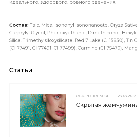
идеального, здорового, ровного свечения.
Состав:
Talc, Mica, Isononyl Isononanoate, Oryza Sativa
Carprylyl Glycol, Phenoxyethanol, Dimethiconol, Hexyle
Silica, Trimethylsiloxysilicate, Red 7 Lake (Ci 15850), Ti
(CI 77491, CI 77491, CI 77499), Carmine (CI 75470), Mang
Статьи
ОБЗОРЫ ТОВАРОВ
—
24.04.2022
Скрытая жемчужина