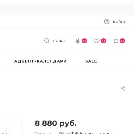
ВОЙТИ
0
0
0
ПОИСК
АДВЕНТ-КАЛЕНДАРИ
SALE
8 880
руб.
Оттенки
—
Pillow Talk Intense - темно-