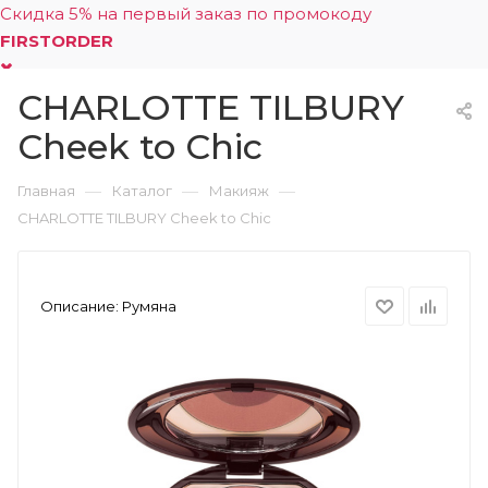
Скидка 5% на первый заказ по промокоду
FIRSTORDER
CHARLOTTE TILBURY
0
Cheek to Chic
—
—
—
Главная
Каталог
Макияж
CHARLOTTE TILBURY Cheek to Chic
Описание:
Румяна