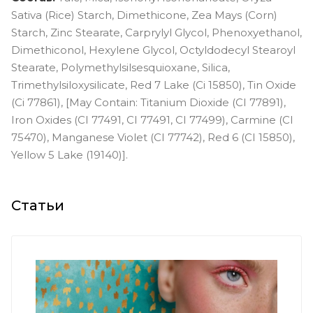
Sativa (Rice) Starch, Dimethicone, Zea Mays (Corn)
Starch, Zinc Stearate, Carprylyl Glycol, Phenoxyethanol,
Dimethiconol, Hexylene Glycol, Octyldodecyl Stearoyl
Stearate, Polymethylsilsesquioxane, Silica,
Trimethylsiloxysilicate, Red 7 Lake (Ci 15850), Tin Oxide
(Ci 77861), [May Contain: Titanium Dioxide (CI 77891),
Iron Oxides (CI 77491, CI 77491, CI 77499), Carmine (CI
75470), Manganese Violet (CI 77742), Red 6 (CI 15850),
Yellow 5 Lake (19140)].
Статьи