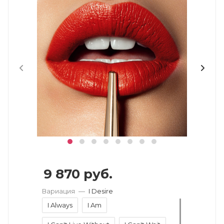
9 870
руб.
Вариация
—
I Desire
I Always
I Am