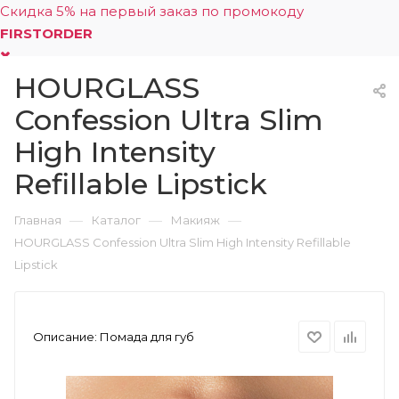
Скидка 5% на первый заказ по промокоду
FIRSTORDER
HOURGLASS
0
Confession Ultra Slim
High Intensity
Refillable Lipstick
—
—
—
Главная
Каталог
Макияж
HOURGLASS Confession Ultra Slim High Intensity Refillable
Lipstick
Описание:
Помада для губ