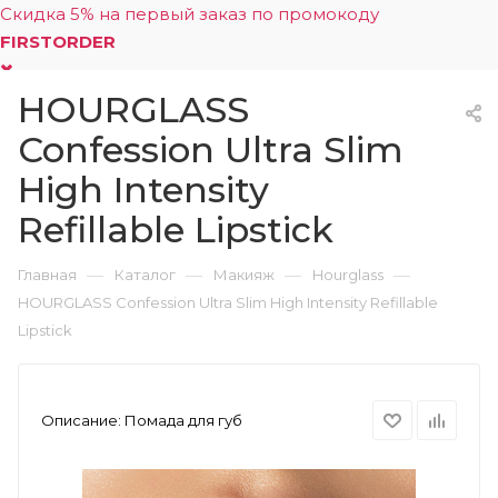
Скидка 5% на первый заказ по промокоду
FIRSTORDER
HOURGLASS
0
Confession Ultra Slim
High Intensity
Refillable Lipstick
—
—
—
—
Главная
Каталог
Макияж
Hourglass
HOURGLASS Confession Ultra Slim High Intensity Refillable
Lipstick
Описание:
Помада для губ