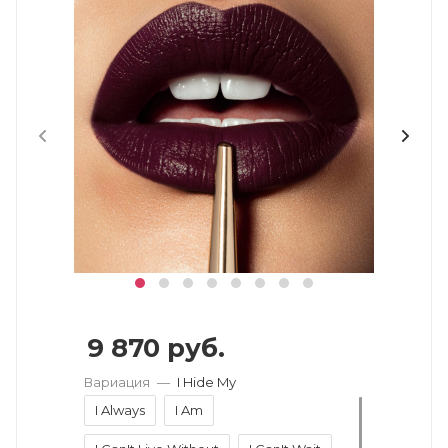
9 870
руб.
Вариация
—
I Hide My
I Always
I Am