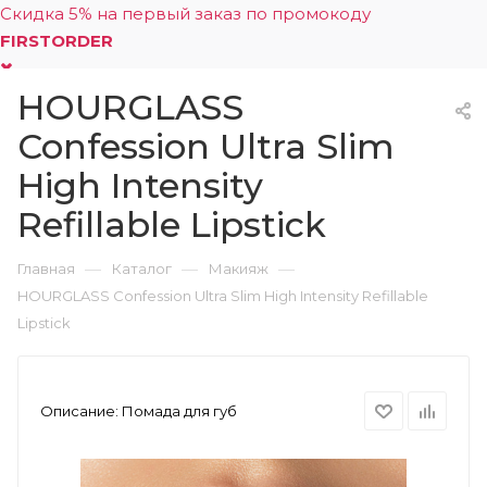
Скидка 5% на первый заказ по промокоду
FIRSTORDER
HOURGLASS
0
Confession Ultra Slim
High Intensity
Refillable Lipstick
—
—
—
Главная
Каталог
Макияж
HOURGLASS Confession Ultra Slim High Intensity Refillable
Lipstick
Описание:
Помада для губ