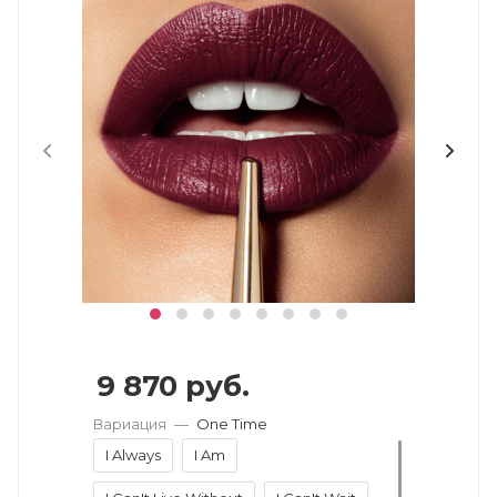
9 870
руб.
Вариация
—
One Time
I Always
I Am