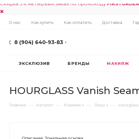
Скидка 5% на первый заказ по промокоду
FIRSTORDE
О нас
Как купить
Как оплатить
Доставка
Га
8 (904) 640-93-83
ЭКСКЛЮЗИВ
БРЕНДЫ
МАКИЯЖ
HOURGLASS Vanish Seamle
—
—
—
—
Главная
Каталог
Макияж
Лицо
Hourglass
Описание:
Тональная основа