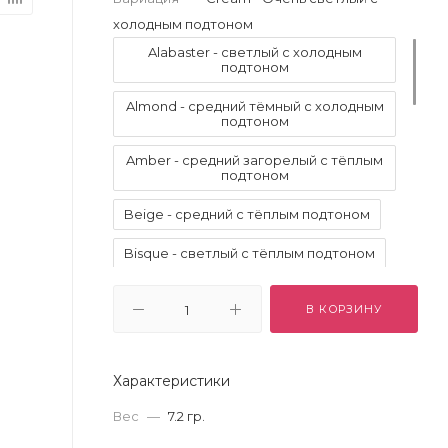
холодным подтоном
Alabaster - светлый с холодным
подтоном
Almond - средний тёмный с холодным
подтоном
Amber - средний загорелый с тёплым
подтоном
Beige - средний с тёплым подтоном
Bisque - светлый с тёплым подтоном
Blanc - очень светлый с холодным
подтоном
В КОРЗИНУ
Buff - светлый с тёплым подтоном
Характеристики
Chestnut - тёмный с натуральным
подтоном
Вес
—
7.2 гр.
Cream - Очень светлый с холодным