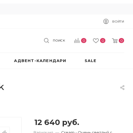
ВОЙТИ
0
0
0
ПОИСК
АДВЕНТ-КАЛЕНДАРИ
SALE
k
12 640
руб.
Вариация
—
Cream - Очень светлый с