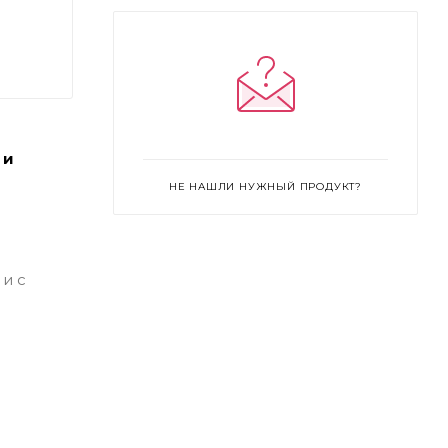
подтоном
Espresso
Golden
Golden Almond
Golden Amber
Golden Natural
Golden Tan
 и
Honey
Ivory
Light Beige
НЕ НАШЛИ НУЖНЫЙ ПРОДУКТ?
Linen
Natural
Natural Amber
Nude
Porcelain
Sable
Sand
и с
Shell
Vanilla
Walnut
Warm Almond
Warm Beige
Warm Honey
Warm Ivory