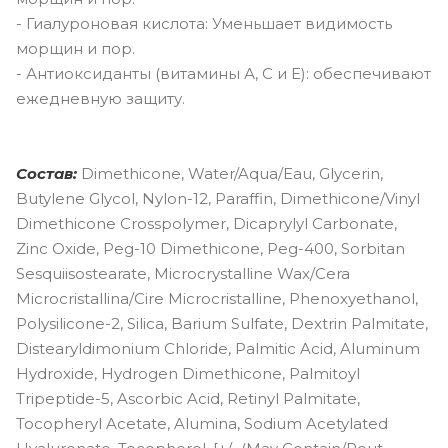
- Гиалуроновая кислота: Уменьшает видимость
морщин и пор.
- Антиоксиданты (витамины А, С и Е): обеспечивают
ежедневную защиту.
Состав:
Dimethicone, Water/Aqua/Eau, Glycerin,
Butylene Glycol, Nylon-12, Paraffin, Dimethicone/Vinyl
Dimethicone Crosspolymer, Dicaprylyl Carbonate,
Zinc Oxide, Peg-10 Dimethicone, Peg-400, Sorbitan
Sesquiisostearate, Microcrystalline Wax/Cera
Microcristallina/Cire Microcristalline, Phenoxyethanol,
Polysilicone-2, Silica, Barium Sulfate, Dextrin Palmitate,
Distearyldimonium Chloride, Palmitic Acid, Aluminum
Hydroxide, Hydrogen Dimethicone, Palmitoyl
Tripeptide-5, Ascorbic Acid, Retinyl Palmitate,
Tocopheryl Acetate, Alumina, Sodium Acetylated