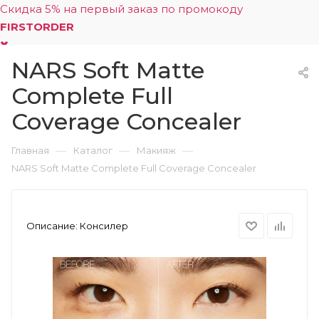
Скидка 5% на первый заказ по промокоду
FIRSTORDER
NARS Soft Matte
0
Complete Full
Coverage Concealer
—
—
—
Главная
Каталог
Макияж
NARS Soft Matte Complete Full Coverage Concealer
Описание:
Консилер