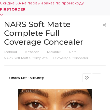
Скидка 5% на первый заказ по промокоду
FIRSTORDER
NARS Soft Matte
0
Complete Full
Coverage Concealer
—
—
—
—
Главная
Каталог
Макияж
Nars
NARS Soft Matte Complete Full Coverage Concealer
Описание:
Консилер