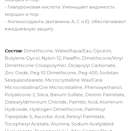
- Гиалуроновая кислота: Уменьшает видимость
морщин и пор.
- Антиоксиданты (витамины А, С и Е): обеспечивают
ежедневную защиту.
Состав:
Dimethicone, Water/Aqua/Eau, Glycerin,
Butylene Glycol, Nylon-12, Paraffin, Dimethicone/Vinyl
Dimethicone Crosspolymer, Dicaprylyl Carbonate,
Zinc Oxide, Peg-10 Dimethicone, Peg-400, Sorbitan
Sesquiisostearate, Microcrystalline Wax/Cera
Microcristallina/Cire Microcristalline, Phenoxyethanol,
Polysilicone-2, Silica, Barium Sulfate, Dextrin Palmitate,
Distearyldimonium Chloride, Palmitic Acid, Aluminum
Hydroxide, Hydrogen Dimethicone, Palmitoyl
Tripeptide-5, Ascorbic Acid, Retinyl Palmitate,
Tocopheryl Acetate, Alumina, Sodium Acetylated