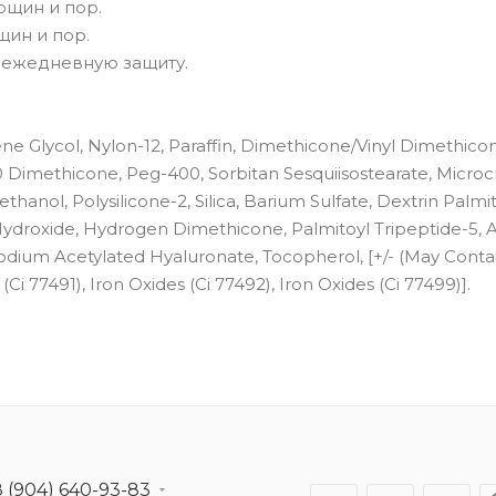
рщин и пор.
щин и пор.
т ежедневную защиту.
ne Glycol, Nylon-12, Paraffin, Dimethicone/Vinyl Dimethico
 Dimethicone, Peg-400, Sorbitan Sesquiisostearate, Microcr
thanol, Polysilicone-2, Silica, Barium Sulfate, Dextrin Palmit
Hydroxide, Hydrogen Dimethicone, Palmitoyl Tripeptide-5, 
Sodium Acetylated Hyaluronate, Tocopherol, [+/- (May Conta
(Ci 77491), Iron Oxides (Ci 77492), Iron Oxides (Ci 77499)].
8 (904) 640-93-83