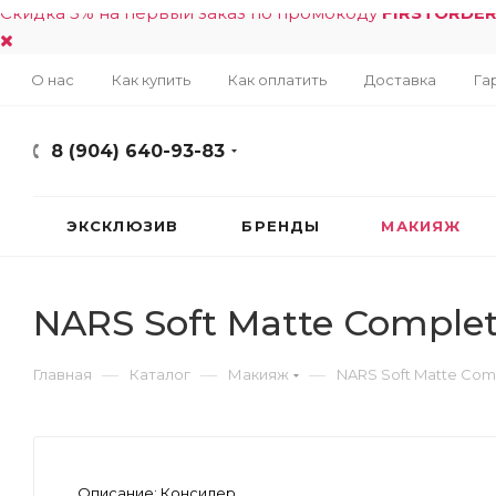
Скидка 5% на первый заказ по промокоду
FIRSTORDE
О нас
Как купить
Как оплатить
Доставка
Га
8 (904) 640-93-83
ЭКСКЛЮЗИВ
БРЕНДЫ
МАКИЯЖ
NARS Soft Matte Complet
—
—
—
Главная
Каталог
Макияж
NARS Soft Matte Comp
Описание:
Консилер