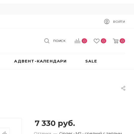
ВОЙТИ
0
0
0
ПОИСК
АДВЕНТ-КАЛЕНДАРИ
SALE
7 330
руб.
Оттенки
—
Ginger - M2 - средний с теплым