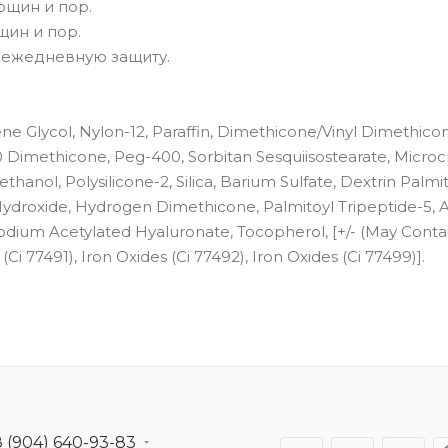
рщин и пор.
щин и пор.
т ежедневную защиту.
ne Glycol, Nylon-12, Paraffin, Dimethicone/Vinyl Dimethico
 Dimethicone, Peg-400, Sorbitan Sesquiisostearate, Microcr
thanol, Polysilicone-2, Silica, Barium Sulfate, Dextrin Palmit
Hydroxide, Hydrogen Dimethicone, Palmitoyl Tripeptide-5, 
Sodium Acetylated Hyaluronate, Tocopherol, [+/- (May Conta
(Ci 77491), Iron Oxides (Ci 77492), Iron Oxides (Ci 77499)].
8 (904) 640-93-83