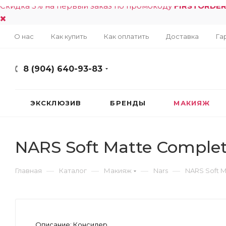
Скидка 5% на первый заказ по промокоду
FIRSTORDE
О нас
Как купить
Как оплатить
Доставка
Га
8 (904) 640-93-83
ЭКСКЛЮЗИВ
БРЕНДЫ
МАКИЯЖ
NARS Soft Matte Complet
—
—
—
—
Главная
Каталог
Макияж
Nars
NARS Soft M
Описание:
Консилер