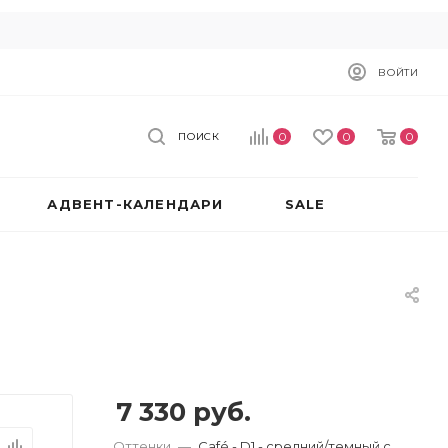
ВОЙТИ
0
0
0
ПОИСК
АДВЕНТ-КАЛЕНДАРИ
SALE
7 330
руб.
Оттенки
—
Café - D1 - средний/темный с