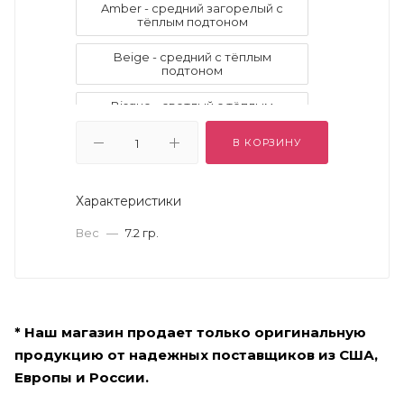
Amber - средний загорелый с
тёплым подтоном
Beige - средний с тёплым
подтоном
Bisque - светлый с тёплым
подтоном
В КОРЗИНУ
Blanc - очень светлый с холодным
подтоном
Характеристики
Buff - светлый с тёплым подтоном
Вес
—
7.2 гр.
Chestnut - тёмный с натуральным
подтоном
Cream - Очень светлый с
холодным подтоном
* Наш магазин продает только оригинальную
Espresso
Golden
продукцию от надежных поставщиков из США,
Golden Almond
Golden Amber
Европы и России.