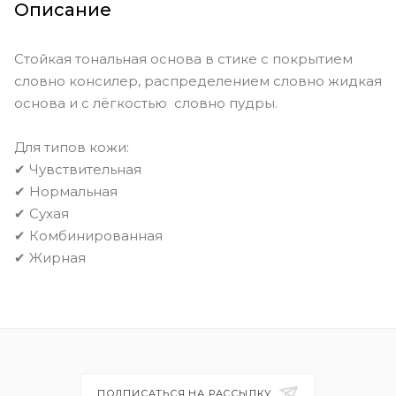
Golden Natural
Golden Tan
Описание
Honey
Ivory
Light Beige
Стойкая тональная основа в стике с покрытием
Linen
Natural
Natural Amber
словно консилер, распределением словно жидкая
основа и с лёгкостью словно пудры.
Nude
Porcelain
Sable
Sand
Shell
Vanilla
Для типов кожи:
✔ Чувствительная
Walnut
Warm Almond
✔ Нормальная
Warm Beige
Warm Honey
✔ Сухая
✔ Комбинированная
Warm Ivory
✔ Жирная
ПОДПИСАТЬСЯ НА РАССЫЛКУ