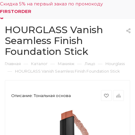
Скидка 5% на первый заказ по промокоду
FIRSTORDER
HOURGLASS Vanish
0
Seamless Finish
Foundation Stick
—
—
—
—
Главная
Каталог
Макияж
Лицо
Hourglass
—
HOURGLASS Vanish Seamless Finish Foundation Stick
Описание:
Тональная основа