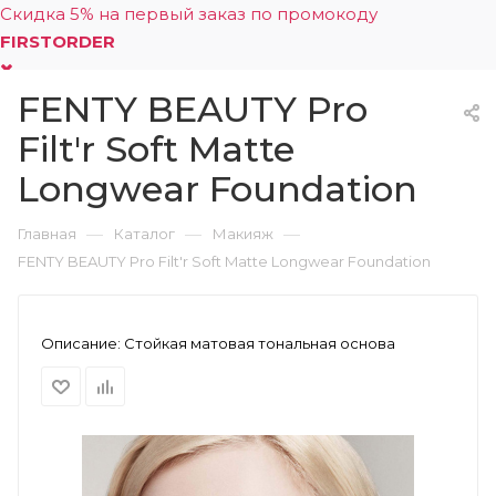
Скидка 5% на первый заказ по промокоду
FIRSTORDER
FENTY BEAUTY Pro
0
Filt'r Soft Matte
Longwear Foundation
—
—
—
Главная
Каталог
Макияж
FENTY BEAUTY Pro Filt'r Soft Matte Longwear Foundation
Описание:
Стойкая матовая тональная основа