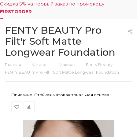
Скидка 5% на первый заказ по промокоду
FIRSTORDER
FENTY BEAUTY Pro
0
Filt'r Soft Matte
Longwear Foundation
—
—
—
—
Главная
Каталог
Макияж
Fenty Beauty
FENTY BEAUTY Pro Filt'r Soft Matte Longwear Foundation
Описание:
Стойкая матовая тональная основа