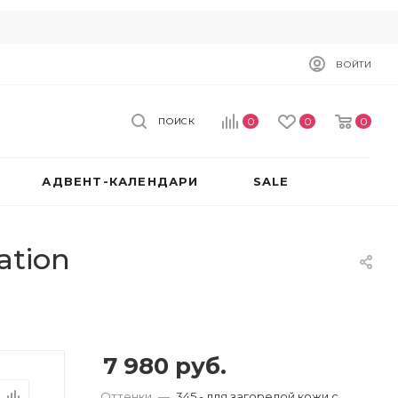
ВОЙТИ
0
0
0
ПОИСК
АДВЕНТ-КАЛЕНДАРИ
SALE
ation
7 980
руб.
Оттенки
—
345 - для загорелой кожи с