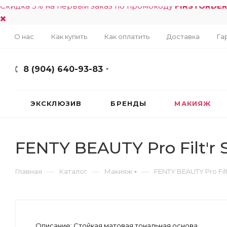
Скидка 5% на первый заказ по промокоду
FIRSTORDE
О нас
Как купить
Как оплатить
Доставка
Га
8 (904) 640-93-83
ЭКСКЛЮЗИВ
БРЕНДЫ
МАКИЯЖ
FENTY BEAUTY Pro Filt'r
—
—
—
Главная
Каталог
Макияж
FENTY BEAUTY Pro Fil
Описание:
Стойкая матовая тональная основа