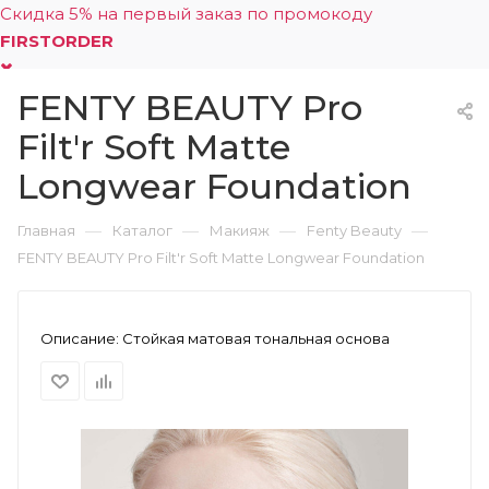
Скидка 5% на первый заказ по промокоду
FIRSTORDER
FENTY BEAUTY Pro
0
Filt'r Soft Matte
Longwear Foundation
—
—
—
—
Главная
Каталог
Макияж
Fenty Beauty
FENTY BEAUTY Pro Filt'r Soft Matte Longwear Foundation
Описание:
Стойкая матовая тональная основа