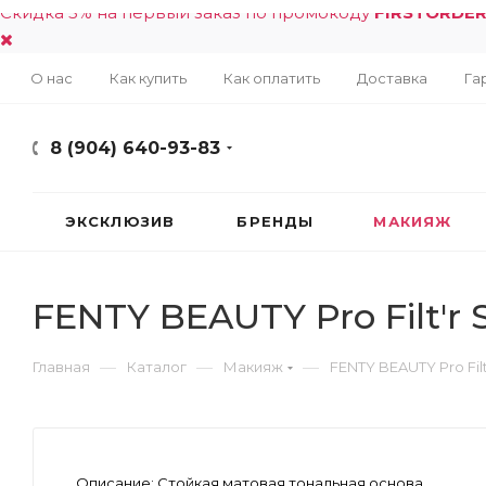
Скидка 5% на первый заказ по промокоду
FIRSTORDE
О нас
Как купить
Как оплатить
Доставка
Га
8 (904) 640-93-83
ЭКСКЛЮЗИВ
БРЕНДЫ
МАКИЯЖ
FENTY BEAUTY Pro Filt'r
—
—
—
Главная
Каталог
Макияж
FENTY BEAUTY Pro Fil
Описание:
Стойкая матовая тональная основа