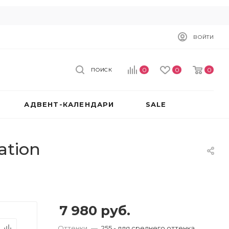
ВОЙТИ
0
0
0
ПОИСК
АДВЕНТ-КАЛЕНДАРИ
SALE
ation
7 980
руб.
Оттенки
—
255 - для среднего оттенка