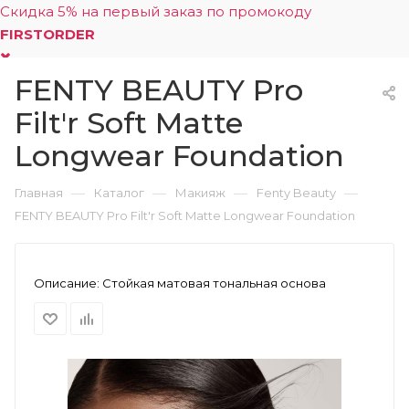
Скидка 5% на первый заказ по промокоду
FIRSTORDER
FENTY BEAUTY Pro
0
Filt'r Soft Matte
Longwear Foundation
—
—
—
—
Главная
Каталог
Макияж
Fenty Beauty
FENTY BEAUTY Pro Filt'r Soft Matte Longwear Foundation
Описание:
Стойкая матовая тональная основа