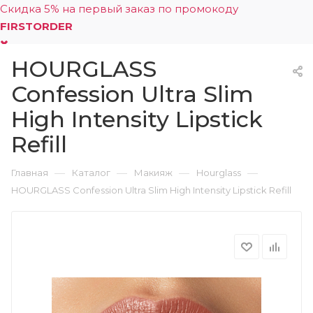
Скидка 5% на первый заказ по промокоду
FIRSTORDER
HOURGLASS
0
Confession Ultra Slim
High Intensity Lipstick
Refill
—
—
—
—
Главная
Каталог
Макияж
Hourglass
HOURGLASS Confession Ultra Slim High Intensity Lipstick Refill