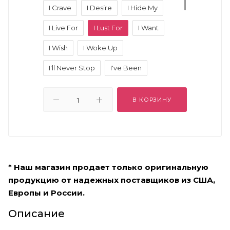
I Crave
I Desire
I Hide My
I Live For
I Lust For
I Want
I Wish
I Woke Up
I'll Never Stop
I've Been
I've Kissed
I've Never
В КОРЗИНУ
If I Could
If Only
Im Addicted
My Favorite
My Icon Is
No One Knows
One Day
* Наш магазин продает только оригинальную
One Time
Secretly
продукцию от надежных поставщиков из США,
The First Time
When Im Alone
Европы и России.
When Im With You
Описание
You Can Find Me