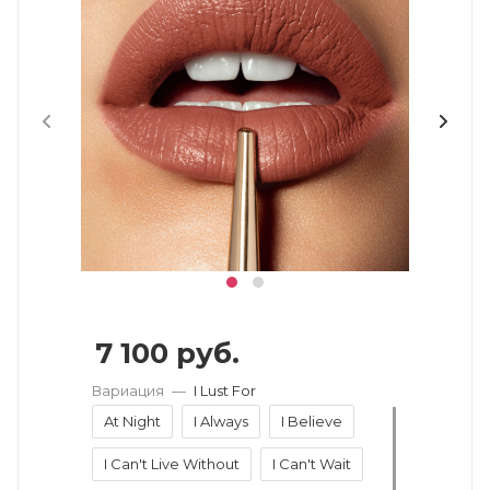
7 100
руб.
Вариация
—
I Lust For
At Night
I Always
I Believe
I Can't Live Without
I Can't Wait