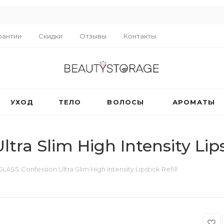
R
рантии
Скидки
Отзывы
Контакты
УХОД
ТЕЛО
ВОЛОСЫ
АРОМАТЫ
a Slim High Intensity Lipst
SS Confession Ultra Slim High Intensity Lipstick Refill