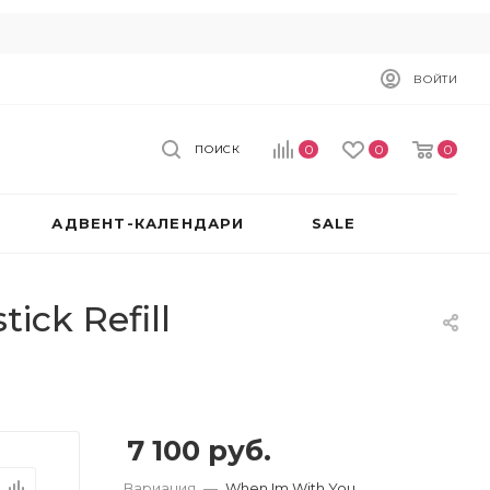
ВОЙТИ
0
0
0
ПОИСК
АДВЕНТ-КАЛЕНДАРИ
SALE
ick Refill
7 100
руб.
Вариация
—
When Im With You