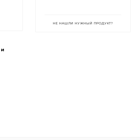
When Im With You
You Can Find Me
НЕ НАШЛИ НУЖНЫЙ ПРОДУКТ?
 и