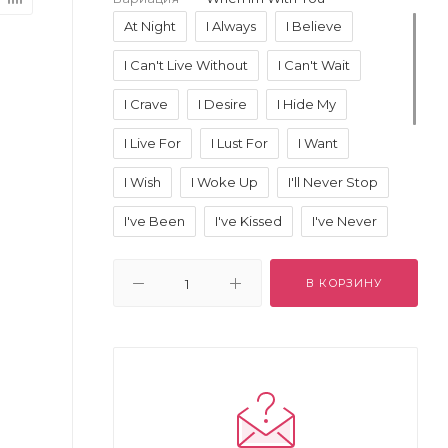
At Night
I Always
I Believe
I Can't Live Without
I Can't Wait
I Crave
I Desire
I Hide My
I Live For
I Lust For
I Want
I Wish
I Woke Up
I'll Never Stop
I've Been
I've Kissed
I've Never
If I Could
If Only
Im Addicted
В КОРЗИНУ
My Favorite
My Icon Is
No One Knows
One Day
One Time
Secretly
The First Time
When Im Alone