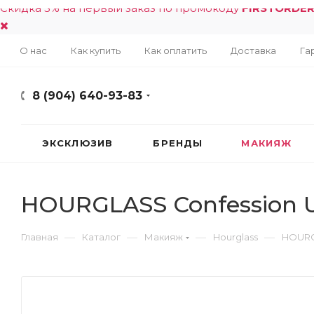
Скидка 5% на первый заказ по промокоду
FIRSTORDE
О нас
Как купить
Как оплатить
Доставка
Га
8 (904) 640-93-83
ЭКСКЛЮЗИВ
БРЕНДЫ
МАКИЯЖ
HOURGLASS Confession Ultr
—
—
—
—
Главная
Каталог
Макияж
Hourglass
HOURGLA