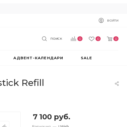
ВОЙТИ
0
0
0
ПОИСК
АДВЕНТ-КАЛЕНДАРИ
SALE
ick Refill
7 100
руб.
Вариация
—
I Wish