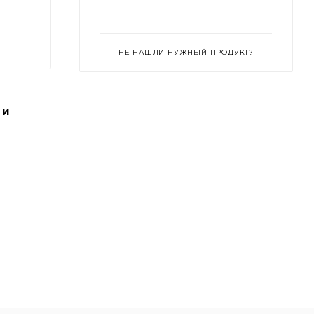
When Im With You
You Can Find Me
НЕ НАШЛИ НУЖНЫЙ ПРОДУКТ?
 и