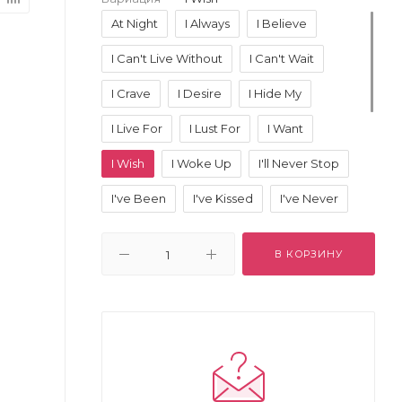
At Night
I Always
I Believe
I Can't Live Without
I Can't Wait
I Crave
I Desire
I Hide My
I Live For
I Lust For
I Want
I Wish
I Woke Up
I'll Never Stop
I've Been
I've Kissed
I've Never
If I Could
If Only
Im Addicted
В КОРЗИНУ
My Favorite
My Icon Is
No One Knows
One Day
One Time
Secretly
The First Time
When Im Alone