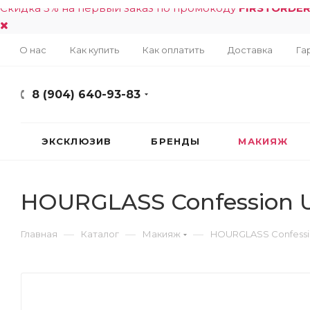
Скидка 5% на первый заказ по промокоду
FIRSTORDE
О нас
Как купить
Как оплатить
Доставка
Га
8 (904) 640-93-83
ЭКСКЛЮЗИВ
БРЕНДЫ
МАКИЯЖ
HOURGLASS Confession Ultr
—
—
—
Главная
Каталог
Макияж
HOURGLASS Confession U