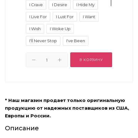
I Crave
I Desire
I Hide My
I Live For
I Lust For
I Want
I Wish
I Woke Up
I'll Never Stop
I've Been
I've Kissed
I've Never
В КОРЗИНУ
If I Could
If Only
Im Addicted
My Favorite
My Icon Is
No One Knows
One Day
* Наш магазин продает только оригинальную
One Time
Secretly
продукцию от надежных поставщиков из США,
The First Time
When Im Alone
Европы и России.
When Im With You
Описание
You Can Find Me