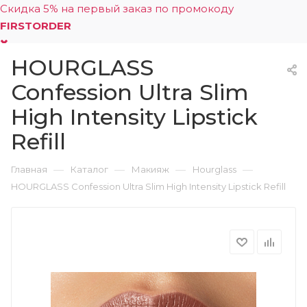
Скидка 5% на первый заказ по промокоду
FIRSTORDER
HOURGLASS
0
Confession Ultra Slim
High Intensity Lipstick
Refill
—
—
—
—
Главная
Каталог
Макияж
Hourglass
HOURGLASS Confession Ultra Slim High Intensity Lipstick Refill