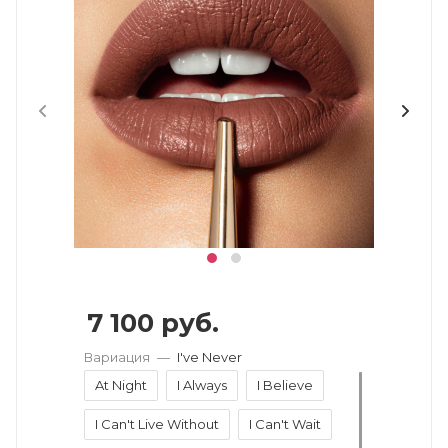
7 100
руб.
Вариация
—
I've Never
At Night
I Always
I Believe
I Can't Live Without
I Can't Wait