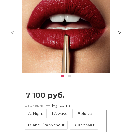
7 100
руб.
Вариация
—
My Icon Is
At Night
I Always
I Believe
I Can't Live Without
I Can't Wait