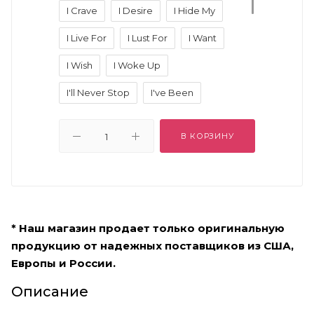
I Crave
I Desire
I Hide My
I Live For
I Lust For
I Want
I Wish
I Woke Up
I'll Never Stop
I've Been
I've Kissed
I've Never
В КОРЗИНУ
If I Could
If Only
Im Addicted
My Favorite
My Icon Is
No One Knows
One Day
* Наш магазин продает только оригинальную
One Time
Secretly
продукцию от надежных поставщиков из США,
The First Time
When Im Alone
Европы и России.
When Im With You
Описание
You Can Find Me