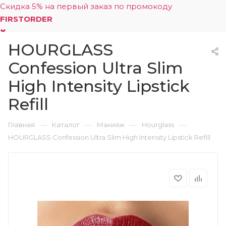
Скидка 5% на первый заказ по промокоду
FIRSTORDER
HOURGLASS
0
Confession Ultra Slim
High Intensity Lipstick
Refill
—
—
—
—
Главная
Каталог
Макияж
Hourglass
HOURGLASS Confession Ultra Slim High Intensity Lipstick Refill