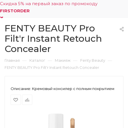
Скидка 5% на первый заказ по промокоду
FIRSTORDER
FENTY BEAUTY Pro
0
Filt'r Instant Retouch
Concealer
—
—
—
—
Главная
Каталог
Макияж
Fenty Beauty
FENTY BEAUTY Pro Filt'r Instant Retouch Concealer
Описание:
Кремовый консилер с полным покрытием