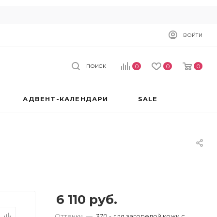
ВОЙТИ
0
0
0
ПОИСК
АДВЕНТ-КАЛЕНДАРИ
SALE
6 110
руб.
Оттенки
—
370 - для загорелой кожи с