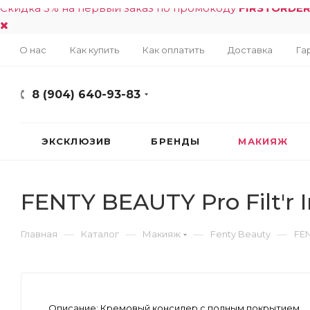
Скидка 5% на первый заказ по промокоду
FIRSTORDE
О нас
Как купить
Как оплатить
Доставка
Га
8 (904) 640-93-83
ЭКСКЛЮЗИВ
БРЕНДЫ
МАКИЯЖ
FENTY BEAUTY Pro Filt'r 
—
—
—
—
Главная
Каталог
Макияж
Fenty Beauty
FEN
Описание:
Кремовый консилер с полным покрытием