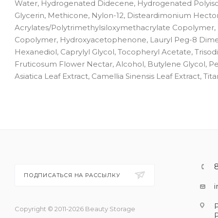
Water, Hydrogenated Didecene, Hydrogenated Polyisobu
Glycerin, Methicone, Nylon-12, Disteardimonium Hector
Acrylates/Polytrimethylsiloxymethacrylate Copolymer,
Copolymer, Hydroxyacetophenone, Lauryl Peg-8 Dimeth
Hexanediol, Caprylyl Glycol, Tocopheryl Acetate, Tris
Fruticosum Flower Nectar, Alcohol, Butylene Glycol, P
Asiatica Leaf Extract, Camellia Sinensis Leaf Extract, Tit
ПОДПИСАТЬСЯ НА РАССЫЛКУ
Copyright © 2011-2026 Beauty Storage