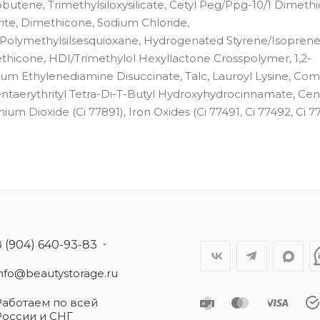
tene, Trimethylsiloxysilicate, Cetyl Peg/Ppg-10/1 Dimethi
ite, Dimethicone, Sodium Chloride,
 Polymethylsilsesquioxane, Hydrogenated Styrene/Isopren
icone, HDI/Trimethylol Hexyllactone Crosspolymer, 1,2-
odium Ethylenediamine Disuccinate, Talc, Lauroyl Lysine, C
entaerythrityl Tetra-Di-T-Butyl Hydroxyhydrocinnamate, Cen
anium Dioxide (Ci 77891), Iron Oxides (Ci 77491, Ci 77492, Ci 7
8 (904) 640-93-83
info@beautystorage.ru
Работаем по всей
России и СНГ