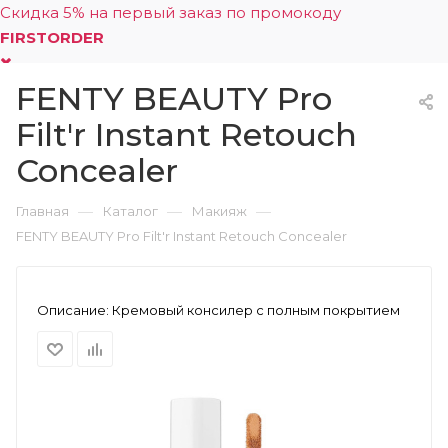
Скидка 5% на первый заказ по промокоду
FIRSTORDER
FENTY BEAUTY Pro
0
Filt'r Instant Retouch
Concealer
—
—
—
Главная
Каталог
Макияж
FENTY BEAUTY Pro Filt'r Instant Retouch Concealer
Описание:
Кремовый консилер с полным покрытием