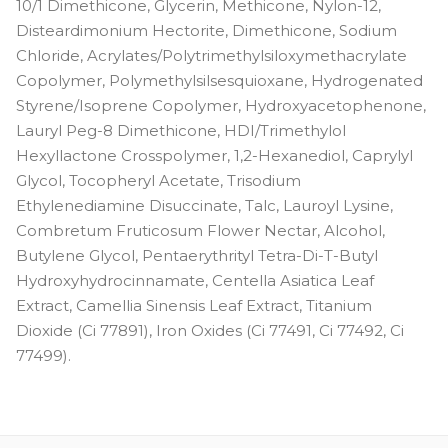
10/1 Dimethicone, Glycerin, Methicone, Nylon-12,
Disteardimonium Hectorite, Dimethicone, Sodium
Chloride, Acrylates/Polytrimethylsiloxymethacrylate
Copolymer, Polymethylsilsesquioxane, Hydrogenated
Styrene/Isoprene Copolymer, Hydroxyacetophenone,
Lauryl Peg-8 Dimethicone, HDI/Trimethylol
Hexyllactone Crosspolymer, 1,2-Hexanediol, Caprylyl
Glycol, Tocopheryl Acetate, Trisodium
Ethylenediamine Disuccinate, Talc, Lauroyl Lysine,
Combretum Fruticosum Flower Nectar, Alcohol,
Butylene Glycol, Pentaerythrityl Tetra-Di-T-Butyl
Hydroxyhydrocinnamate, Centella Asiatica Leaf
Extract, Camellia Sinensis Leaf Extract, Titanium
Dioxide (Ci 77891), Iron Oxides (Ci 77491, Ci 77492, Ci
77499).