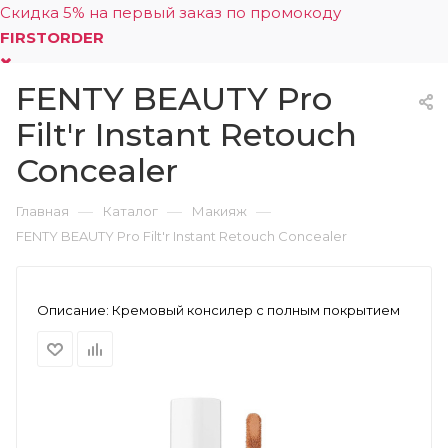
Скидка 5% на первый заказ по промокоду
FIRSTORDER
FENTY BEAUTY Pro
0
Filt'r Instant Retouch
Concealer
—
—
—
Главная
Каталог
Макияж
FENTY BEAUTY Pro Filt'r Instant Retouch Concealer
Описание:
Кремовый консилер с полным покрытием