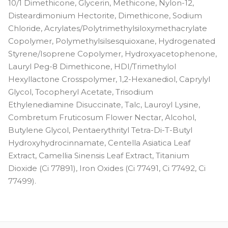
10/1 Dimethicone, Glycerin, Methicone, Nylon-12,
Disteardimonium Hectorite, Dimethicone, Sodium
Chloride, Acrylates/Polytrimethylsiloxymethacrylate
Copolymer, Polymethylsilsesquioxane, Hydrogenated
Styrene/Isoprene Copolymer, Hydroxyacetophenone,
Lauryl Peg-8 Dimethicone, HDI/Trimethylol
Hexyllactone Crosspolymer, 1,2-Hexanediol, Caprylyl
Glycol, Tocopheryl Acetate, Trisodium
Ethylenediamine Disuccinate, Talc, Lauroyl Lysine,
Combretum Fruticosum Flower Nectar, Alcohol,
Butylene Glycol, Pentaerythrityl Tetra-Di-T-Butyl
Hydroxyhydrocinnamate, Centella Asiatica Leaf
Extract, Camellia Sinensis Leaf Extract, Titanium
Dioxide (Ci 77891), Iron Oxides (Ci 77491, Ci 77492, Ci
77499).