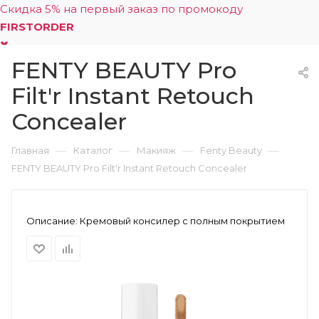
Скидка 5% на первый заказ по промокоду
FIRSTORDER
FENTY BEAUTY Pro
0
Filt'r Instant Retouch
Concealer
—
—
—
—
Главная
Каталог
Макияж
Fenty Beauty
FENTY BEAUTY Pro Filt'r Instant Retouch Concealer
Описание:
Кремовый консилер с полным покрытием