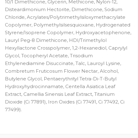
10/1 Dimethicone, Glycerin, Methicone, Nylon-12,
Disteardimonium Hectorite, Dimethicone, Sodium
Chloride, Acrylates/Polytrimethylsiloxymethacrylate
Copolymer, Polymethylsilsesquioxane, Hydrogenated
Styrene/Isoprene Copolymer, Hydroxyacetophenone,
Lauryl Peg-8 Dimethicone, HDI/Trimethylol
Hexyllactone Crosspolymer, 1,2-Hexanediol, Caprylyl
Glycol, Tocopheryl Acetate, Trisodium
Ethylenediamine Disuccinate, Talc, Lauroyl Lysine,
Combretum Fruticosum Flower Nectar, Alcohol,
Butylene Glycol, Pentaerythrityl Tetra-Di-T-Butyl
Hydroxyhydrocinnamate, Centella Asiatica Leaf
Extract, Camellia Sinensis Leaf Extract, Titanium
Dioxide (Ci 77891), Iron Oxides (Ci 77491, Ci 77492, Ci
77499).