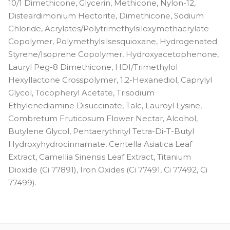
10/1 Dimethicone, Glycerin, Methicone, Nylon-12,
Disteardimonium Hectorite, Dimethicone, Sodium
Chloride, Acrylates/Polytrimethylsiloxymethacrylate
Copolymer, Polymethylsilsesquioxane, Hydrogenated
Styrene/Isoprene Copolymer, Hydroxyacetophenone,
Lauryl Peg-8 Dimethicone, HDI/Trimethylol
Hexyllactone Crosspolymer, 1,2-Hexanediol, Caprylyl
Glycol, Tocopheryl Acetate, Trisodium
Ethylenediamine Disuccinate, Talc, Lauroyl Lysine,
Combretum Fruticosum Flower Nectar, Alcohol,
Butylene Glycol, Pentaerythrityl Tetra-Di-T-Butyl
Hydroxyhydrocinnamate, Centella Asiatica Leaf
Extract, Camellia Sinensis Leaf Extract, Titanium
Dioxide (Ci 77891), Iron Oxides (Ci 77491, Ci 77492, Ci
77499).