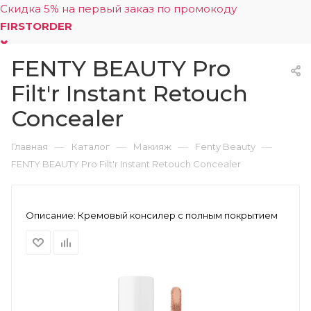
Скидка 5% на первый заказ по промокоду
FIRSTORDER
FENTY BEAUTY Pro
0
Filt'r Instant Retouch
Concealer
—
—
—
—
Главная
Каталог
Макияж
Fenty Beauty
FENTY BEAUTY Pro Filt'r Instant Retouch Concealer
Описание:
Кремовый консилер с полным покрытием