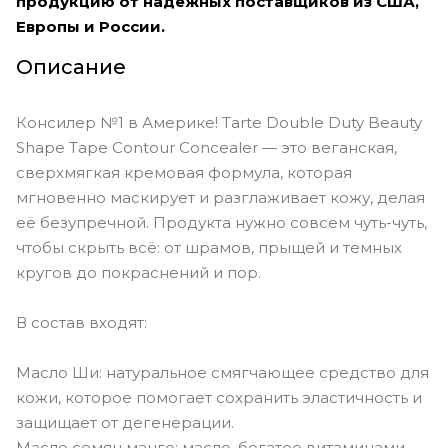
продукцию от надежных поставщиков из США,
Европы и России.
Описание
Консилер №1 в Америке! Tarte Double Duty Beauty
Shape Tape Contour Concealer — это веганская,
сверхмягкая кремовая формула, которая
мгновенно маскирует и разглаживает кожу, делая
её безупречной. Продукта нужно совсем чуть-чуть,
чтобы скрыть всё: от шрамов, прыщей и темных
кругов до покраснений и пор.
В состав входят:
Масло Ши: натуральное смягчающее средство для
кожи, которое помогает сохранить эластичность и
защищает от дегенерации.
Масло семян манго: масло, богатое витаминами,