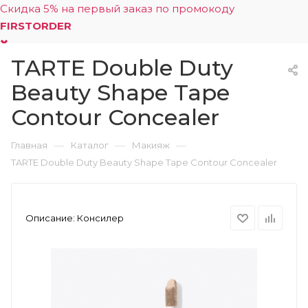
Скидка 5% на первый заказ по промокоду
FIRSTORDER
TARTE Double Duty
0
Beauty Shape Tape
Contour Concealer
—
—
—
Главная
Каталог
Макияж
TARTE Double Duty Beauty Shape Tape Contour Concealer
Описание:
Консилер