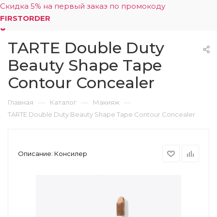
Скидка 5% на первый заказ по промокоду
FIRSTORDER
TARTE Double Duty
0
Beauty Shape Tape
Contour Concealer
—
—
—
Главная
Каталог
Макияж
TARTE Double Duty Beauty Shape Tape Contour Concealer
Описание:
Консилер