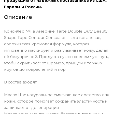
продукцию от надежных поставщиков из США,
Европы и России.
Описание
Консилер №1 в Америке! Tarte Double Duty Beauty
Shape Tape Contour Concealer — это веганская,
сверхмягкая кремовая формула, которая
мгновенно маскирует и разглаживает кожу, делая
её безупречной. Продукта нужно совсем чуть-чуть,
чтобы скрыть всё: от шрамов, прыщей и темных
кругов до покраснений и пор.
В состав входят:
Масло Ши: натуральное смягчающее средство для
кожи, которое помогает сохранить эластичность и
защищает от дегенерации.
Масло семян манго: масло, богатое витаминами,