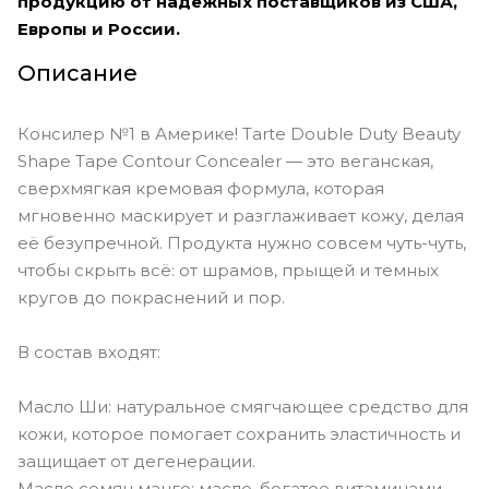
продукцию от надежных поставщиков из США,
Европы и России.
Описание
Консилер №1 в Америке! Tarte Double Duty Beauty
Shape Tape Contour Concealer — это веганская,
сверхмягкая кремовая формула, которая
мгновенно маскирует и разглаживает кожу, делая
её безупречной. Продукта нужно совсем чуть-чуть,
чтобы скрыть всё: от шрамов, прыщей и темных
кругов до покраснений и пор.
В состав входят:
Масло Ши: натуральное смягчающее средство для
кожи, которое помогает сохранить эластичность и
защищает от дегенерации.
Масло семян манго: масло, богатое витаминами,