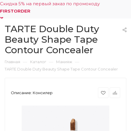
Скидка 5% на первый заказ по промокоду
FIRSTORDER
TARTE Double Duty
0
Beauty Shape Tape
Contour Concealer
—
—
—
Главная
Каталог
Макияж
TARTE Double Duty Beauty Shape Tape Contour Concealer
Описание:
Консилер