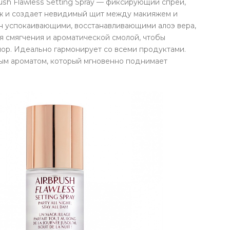
sh Flawless Setting Spray — фиксирующий спрей,
ж и создает невидимый щит между макияжем и
н успокаивающими, восстанавливающими алоэ вера,
я смягчения и ароматической смолой, чтобы
пор. Идеально гармонирует со всеми продуктами.
ым ароматом, который мгновенно поднимает