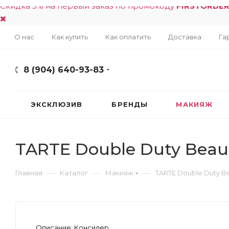
Скидка 5% на первый заказ по промокоду
FIRSTORDE
О нас
Как купить
Как оплатить
Доставка
Га
8 (904) 640-93-83
ЭКСКЛЮЗИВ
БРЕНДЫ
МАКИЯЖ
TARTE Double Duty Beaut
—
—
—
Главная
Каталог
Макияж
TARTE Double Duty B
Описание:
Консилер