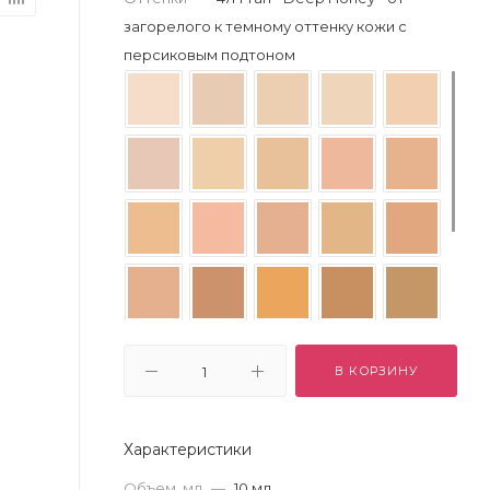
загорелого к темному оттенку кожи с
персиковым подтоном
В КОРЗИНУ
Характеристики
Объем, мл
—
10 мл