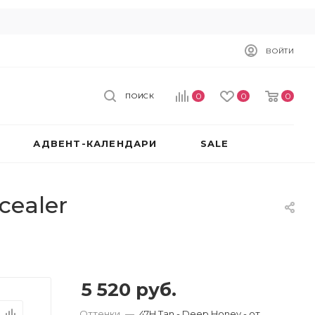
ВОЙТИ
0
0
0
ПОИСК
АДВЕНТ-КАЛЕНДАРИ
SALE
cealer
5 520
руб.
Оттенки
—
47H Tan - Deep Honey - от