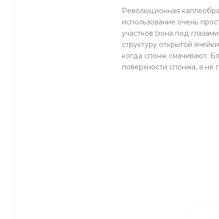
Революционная каплеобраз
использование очень прос
участков (зона под глазам
структуру открытой ячейк
когда спонж смачивают. Б
поверхности спонжа, а не 