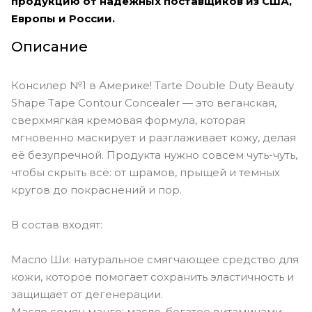
продукцию от надежных поставщиков из США,
Европы и России.
Описание
Консилер №1 в Америке! Tarte Double Duty Beauty
Shape Tape Contour Concealer — это веганская,
сверхмягкая кремовая формула, которая
мгновенно маскирует и разглаживает кожу, делая
её безупречной. Продукта нужно совсем чуть-чуть,
чтобы скрыть всё: от шрамов, прыщей и темных
кругов до покраснений и пор.
В состав входят:
Масло Ши: натуральное смягчающее средство для
кожи, которое помогает сохранить эластичность и
защищает от дегенерации.
Масло семян манго: масло, богатое витаминами,