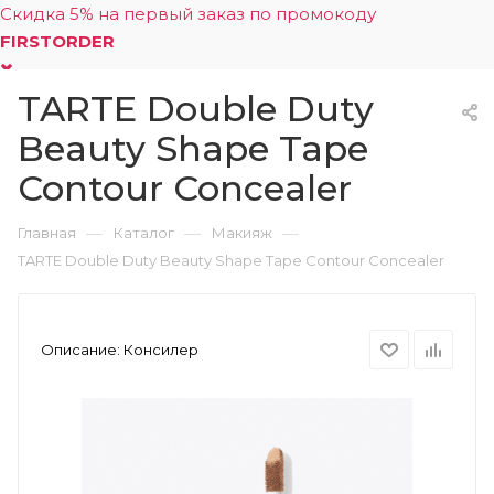
Скидка 5% на первый заказ по промокоду
FIRSTORDER
TARTE Double Duty
0
Beauty Shape Tape
Contour Concealer
—
—
—
Главная
Каталог
Макияж
TARTE Double Duty Beauty Shape Tape Contour Concealer
Описание:
Консилер