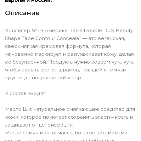
Европы и России.
Описание
Консилер №1 в Америке! Tarte Double Duty Beauty
Shape Tape Contour Concealer — это веганская,
сверхмягкая кремовая формула, которая
мгновенно маскирует и разглаживает кожу, делая
её безупречной. Продукта нужно совсем чуть-чуть,
чтобы скрыть всё: от шрамов, прыщей и темных
кругов до покраснений и пор.
В состав входят:
Масло Ши: натуральное смягчающее средство для
кожи, которое помогает сохранить эластичность и
защищает от дегенерации.
Масло семян манго: масло, богатое витаминами,
увлажняет кожу и защищает от свободных