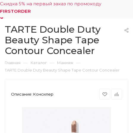
Скидка 5% на первый заказ по промокоду
FIRSTORDER
TARTE Double Duty
0
Beauty Shape Tape
Contour Concealer
—
—
—
Главная
Каталог
Макияж
TARTE Double Duty Beauty Shape Tape Contour Concealer
Описание:
Консилер