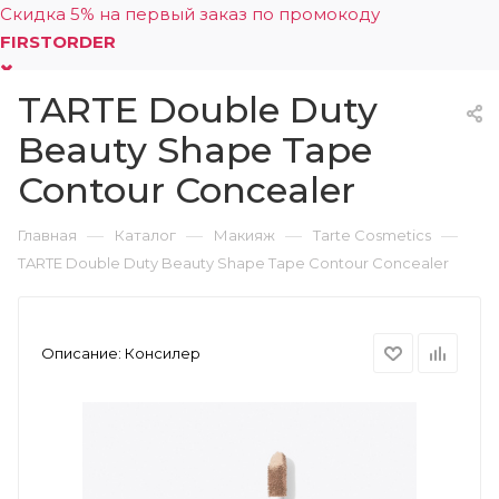
Скидка 5% на первый заказ по промокоду
FIRSTORDER
TARTE Double Duty
0
Beauty Shape Tape
Contour Concealer
—
—
—
—
Главная
Каталог
Макияж
Tarte Cosmetics
TARTE Double Duty Beauty Shape Tape Contour Concealer
Описание:
Консилер