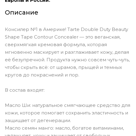
Европы и России.
Описание
Консилер №1 в Америке! Tarte Double Duty Beauty
Shape Tape Contour Concealer — это веганская,
сверхмягкая кремовая формула, которая
мгновенно маскирует и разглаживает кожу, делая
её безупречной. Продукта нужно совсем чуть-чуть,
чтобы скрыть всё: от шрамов, прыщей и темных
кругов до покраснений и пор.
В состав входят:
Масло Ши: натуральное смягчающее средство для
кожи, которое помогает сохранить эластичность и
защищает от дегенерации.
Масло семян манго: масло, богатое витаминами,
увлажняет кожу и защищает от свободных