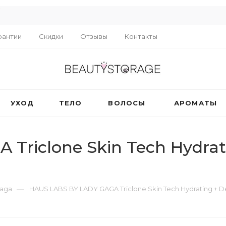
R
рантии
Скидки
Отзывы
Контакты
УХОД
ТЕЛО
ВОЛОСЫ
АРОМАТЫ
Triclone Skin Tech Hydrat
—
Gaga
HAUS LABS BY LADY GAGA Triclone Skin Tech Hydrating + D