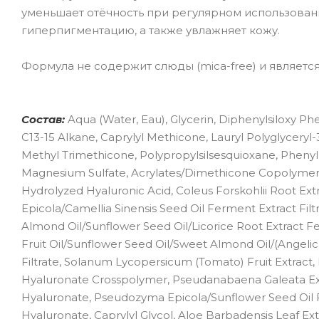
уменьшает отёчность при регулярном использован
гиперпигментацию, а также увлажняет кожу.
Формула не содержит слюды (mica-free) и являетс
Состав:
Aqua (Water, Eau), Glycerin, Diphenylsiloxy Phe
C13-15 Alkane, Caprylyl Methicone, Lauryl Polyglycery
Methyl Trimethicone, Polypropylsilsesquioxane, Phenyl
Magnesium Sulfate, Acrylates/Dimethicone Copolymer, 
Hydrolyzed Hyaluronic Acid, Coleus Forskohlii Root Ex
Epicola/Camellia Sinensis Seed Oil Ferment Extract Filt
Almond Oil/Sunflower Seed Oil/Licorice Root Extract Fe
Fruit Oil/Sunflower Seed Oil/Sweet Almond Oil/(Angeli
Filtrate, Solanum Lycopersicum (Tomato) Fruit Extract,
Hyaluronate Crosspolymer, Pseudanabaena Galeata Ext
Hyaluronate, Pseudozyma Epicola/Sunflower Seed Oil F
Hyaluronate, Caprylyl Glycol, Aloe Barbadensis Leaf Ext