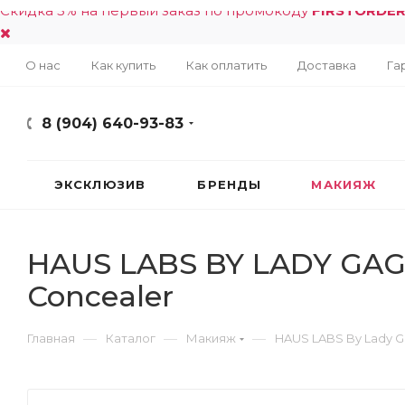
Скидка 5% на первый заказ по промокоду
FIRSTORDE
О нас
Как купить
Как оплатить
Доставка
Га
8 (904) 640-93-83
ЭКСКЛЮЗИВ
БРЕНДЫ
МАКИЯЖ
HAUS LABS BY LADY GAGA 
Concealer
—
—
—
Главная
Каталог
Макияж
HAUS LABS By Lady 