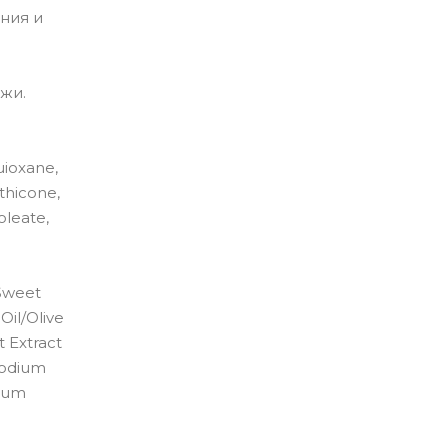
ния и
жи.
uioxane,
thicone,
oleate,
/Sweet
Oil/Olive
 Extract
 Sodium
sium