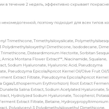
ии в течение 2 недель, эффективно скрывает покрасне
я некомедогенной, поэтому подходит для всех типов ко
nyl Trimethicone, Trimethylsiloxysilicate, Polymethylsilsesq
l-3 Polydimethylsiloxyethyl Dimethicone, Isododecane, Dime
 Trimethicone, Disteardimonium Hectorite, Sorbitan Sesqui
Arnica Montana Flower Extract**, Niacinamide, Squalane,
tract, Sodium Hyaluronate, Hyaluronic Acid, Pseudozyma
rate, Pseudozyma Epicola/Apricot Kernel Oil/Olive Fruit Oil
rment Extract Filtrate, Pseudozyma Epicola/Apricot Kernel 
ca Gigas/Lithospermum Erythrorhizon) Root Extract Ferment
 Dunaliella Salina Extract, Sodium Acetylated Hyaluronate,
ract, Hydrolyzed Sodium Hyaluronate, Tocopherol, Potas
erment Extract Filtrate, Betaine, Hydroxypropyltrimonium
ract, Polyglyceryl-3 Polydimethylsiloxyethyl Dimethicone,