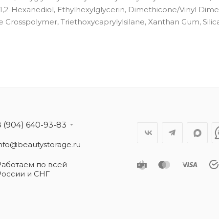
1,2-Hexanediol, Ethylhexylglycerin, Dimethicone/Vinyl Dim
rosspolymer, Triethoxycaprylylsilane, Xanthan Gum, Silica 
8 (904) 640-93-83
info@beautystorage.ru
Работаем по всей
России и СНГ