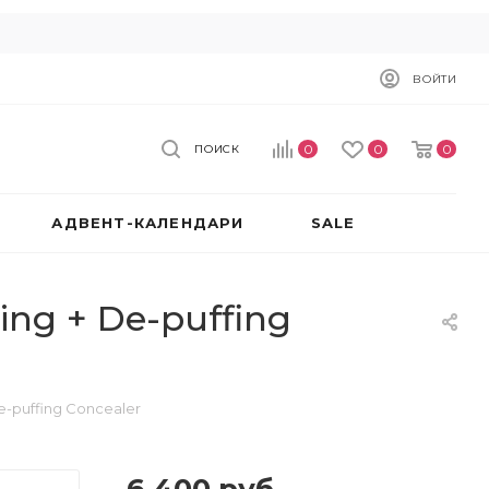
ВОЙТИ
0
0
0
ПОИСК
АДВЕНТ-КАЛЕНДАРИ
SALE
ing + De-puffing
e-puffing Concealer