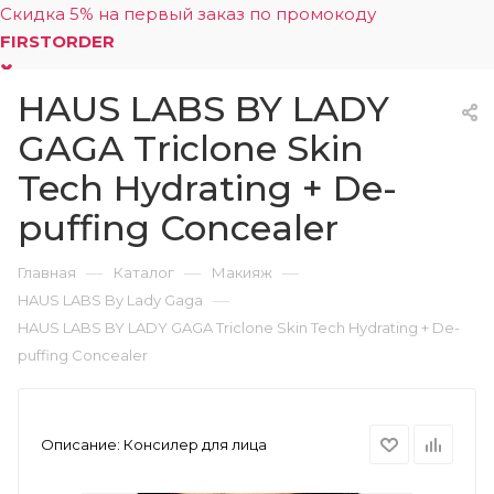
Скидка 5% на первый заказ по промокоду
FIRSTORDER
HAUS LABS BY LADY
0
GAGA Triclone Skin
Tech Hydrating + De-
puffing Concealer
—
—
—
Главная
Каталог
Макияж
—
HAUS LABS By Lady Gaga
HAUS LABS BY LADY GAGA Triclone Skin Tech Hydrating + De-
puffing Concealer
Описание:
Консилер для лица